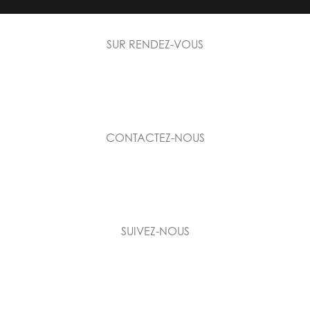
SUR RENDEZ-VOUS
399, Blvd. Ste-Adèle
Sainte-Adèle, QC J8B 2N1
CONTACTEZ-NOUS
info@abeldesigncuisine.com
450-821-0640
SUIVEZ-NOUS